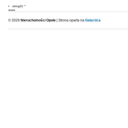
string(0) ""
aaaa
© 2026
Nieruchomości Opole
| Strona oparta na
Galactica