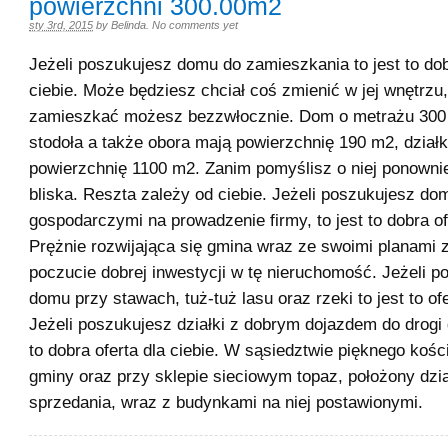
powierzchni 300.00m2
sty 3rd, 2015
by
Belinda
.
No comments yet
Jeżeli poszukujesz domu do zamieszkania to jest to dob
ciebie. Może będziesz chciał coś zmienić w jej wnętrzu,
zamieszkać możesz bezzwłocznie. Dom o metrażu 30
stodoła a także obora mają powierzchnię 190 m2, dział
powierzchnię 1100 m2. Zanim pomyślisz o niej ponowni
bliska. Reszta zależy od ciebie. Jeżeli poszukujesz d
gospodarczymi na prowadzenie firmy, to jest to dobra ofe
Prężnie rozwijająca się gmina wraz ze swoimi planami 
poczucie dobrej inwestycji w tę nieruchomość. Jeżeli p
domu przy stawach, tuż-tuż lasu oraz rzeki to jest to ofe
Jeżeli poszukujesz działki z dobrym dojazdem do drogi g
to dobra oferta dla ciebie. W sąsiedztwie pięknego kośc
gminy oraz przy sklepie sieciowym topaz, położony dzi
sprzedania, wraz z budynkami na niej postawionymi.