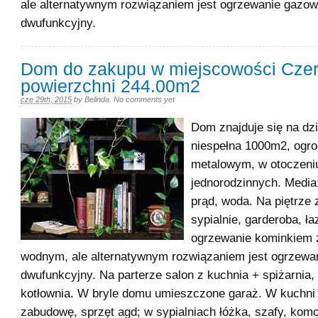
ale alternatywnym rozwiązaniem jest ogrzewanie gazow
dwufunkcyjny.
Dom do zakupu w miejscowości Czer
powierzchni 244.00m2
cze 29th, 2015
by
Belinda
.
No comments yet
Dom znajduje się na dz
niespełna 1000m2, ogr
metalowym, w otoczen
jednorodzinnych. Media:
prąd, woda. Na piętrze 
sypialnie, garderoba, 
ogrzewanie kominkiem 
wodnym, ale alternatywnym rozwiązaniem jest ogrzewa
dwufunkcyjny. Na parterze salon z kuchnia + spiżarnia, 
kotłownia. W bryle domu umieszczone garaż. W kuchni
zabudowę, sprzęt agd; w sypialniach łóżka, szafy, komo