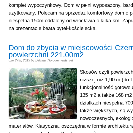
komplet wypoczynkowy. Dom w pełni wyposażony, bard
użytkowany. Polecam na sprzedaż komfortowy dom o p
niespełna 150m oddalony od wrocławia o kilka km. Zap
na prezentacje beata pytel-kościelecka.
Dom do zbycia w miejscowości Czern
powierzchni 221.00m2
cze 27th, 2015
by
Belinda
.
No comments yet
Skosów czyli powierzch
niższej niż 1,90 m (do 
funkcjonalność gotowe
135 m2 a także 168 m2
działkach niespełna 70
także większych, są w
nowoczesnych, ekologi
materiałów. Klasyczna, oszczędna w formie architektura