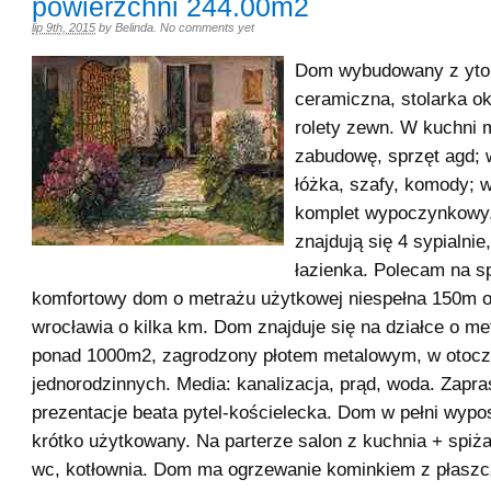
powierzchni 244.00m2
lip 9th, 2015
by
Belinda
.
No comments yet
Dom wybudowany z yto
ceramiczna, stolarka ok
rolety zewn. W kuchni 
zabudowę, sprzęt agd; 
łóżka, szafy, komody; w
komplet wypoczynkowy.
znajdują się 4 sypialnie
łazienka. Polecam na s
komfortowy dom o metrażu użytkowej niespełna 150m o
wrocławia o kilka km. Dom znajduje się na działce o me
ponad 1000m2, zagrodzony płotem metalowym, w otoc
jednorodzinnych. Media: kanalizacja, prąd, woda. Zapr
prezentacje beata pytel-kościelecka. Dom w pełni wypo
krótko użytkowany. Na parterze salon z kuchnia + spiżar
wc, kotłownia. Dom ma ogrzewanie kominkiem z płas