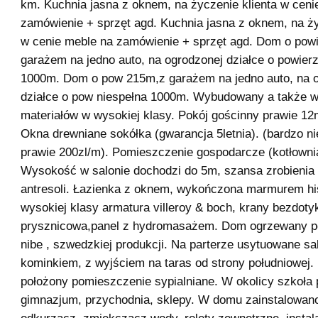
km. Kuchnia jasna z oknem, na życzenie klienta w ceni
zamówienie + sprzęt agd. Kuchnia jasna z oknem, na ży
w cenie meble na zamówienie + sprzęt agd. Dom o pow
garażem na jedno auto, na ogrodzonej działce o powierz
1000m. Dom o pow 215m,z garażem na jedno auto, na 
działce o pow niespełna 1000m. Wybudowany a także 
materiałów w wysokiej klasy. Pokój gościnny prawie 12m
Okna drewniane sokółka (gwarancja 5letnia). (bardzo n
prawie 200zl/m). Pomieszczenie gospodarcze (kotłownia
Wysokość w salonie dochodzi do 5m, szansa zrobienia
antresoli. Łazienka z oknem, wykończona marmurem h
wysokiej klasy armatura villeroy & boch, krany bezdoty
prysznicowa,panel z hydromasażem. Dom ogrzewany p
nibe , szwedzkiej produkcji. Na parterze usytuowane sa
kominkiem, z wyjściem na taras od strony południowej. 
położony pomieszczenie sypialniane. W okolicy szkoła
gimnazjum, przychodnia, sklepy. W domu zainstalowano