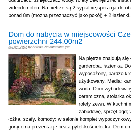
odkurzacz, zmiękczacz wody, rolety zewnętrzne, instal
videodomofon. Na pietrze są 2 sypialnie,spora gardero
ponad 8m (można przeznaczyć jako pokój) + 2 łazienki.
Dom do nabycia w miejscowości Cze
powierzchni 244.00m2
gru 8th, 2013
by
Belinda
.
No comments yet
Na piętrze znajdują się 
garderoba, łazienka. Do
wyposażony, bardzo kr
użytkowany. Media: kana
woda. Dom wybudowany
ceramiczna, stolarka ok
rolety zewn. W kuchni 
zabudowę, sprzęt agd; 
łóżka, szafy, komody; w salonie komplet wypoczynkow
gorąco na prezentacje beata pytel-kościelecka. Dom u