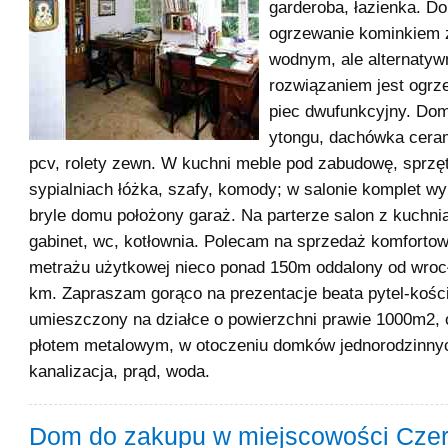
garderoba, łazienka. 
ogrzewanie kominkiem 
wodnym, ale alternaty
rozwiązaniem jest ogr
piec dwufunkcyjny. Do
ytongu, dachówka cera
pcv, rolety zewn. W kuchni meble pod zabudowę, sprzę
sypialniach łóżka, szafy, komody; w salonie komplet 
bryle domu położony garaż. Na parterze salon z kuchnia
gabinet, wc, kotłownia. Polecam na sprzedaż komforto
metrażu użytkowej nieco ponad 150m oddalony od wrocł
km. Zapraszam gorąco na prezentacje beata pytel-kośc
umieszczony na działce o powierzchni prawie 1000m2,
płotem metalowym, w otoczeniu domków jednorodzinny
kanalizacja, prąd, woda.
Dom do zakupu w miejscowości Czer