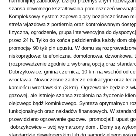
harmonijnej zabudowy. Dzięki przemyślanym rozwiązani
szansa dowolnego kształtowania pomieszczeń wewnątr
Kompleksowy system zapewniający bezpieczeństwo m
strefa wjazdowa z portiernią oraz kontrolowanym dost
fizyczna, ogrodzenie, grupa interwencyjna do dyspozyc
przez 24 h. Tylko do końca października każdy dom obję
promocją- 90 tyś pln upustu. W domu są rozprowadzone 
niskoprądowe: telefoniczna, domofonowa, dzwonkowa, t
(rozprowadzenie zgodnie z wybraną opcją oraz standar
Dobrzykowice, gmina czernica, 10 km na wschód od ce
wrocławia. Nowoczesne zaplecze edukacyjne oraz lecz
kamieńcu wrocławskim (3 km). Ogrzewanie będzie z wła
gazowej, ale istnieje szansa zrobienia na życzenie klie
olejowego bądź kominkowego. Synteza optymalnych ro
funkcjonalnych oraz nakładów finansowych. W standard
przewidziano ogrzewanie gazowe. promocja!!! upust 
dobrzykowice – twój wymarzony dom . Domy są wyko
standardzie deweloperskim lub do samodzielnego wyko