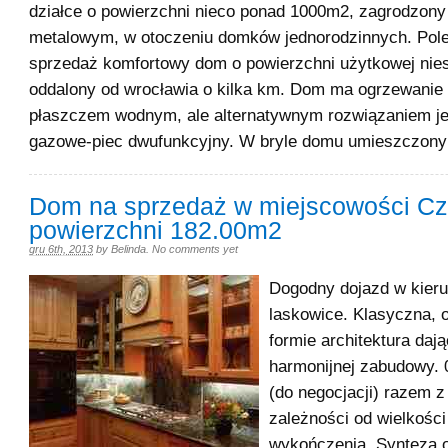
działce o powierzchni nieco ponad 1000m2, zagrodzony
metalowym, w otoczeniu domków jednorodzinnych. Pol
sprzedaż komfortowy dom o powierzchni użytkowej nie
oddalony od wrocławia o kilka km. Dom ma ogrzewanie
płaszczem wodnym, ale alternatywnym rozwiązaniem je
gazowe-piec dwufunkcyjny. W bryle domu umieszczony
Dom na sprzedaż w miejscowości Cz
powierzchni 182.00m2
gru 6th, 2013
by
Belinda
.
No comments yet
Dogodny dojazd w kieru
laskowice. Klasyczna,
formie architektura dają
harmonijnej zabudowy. 0
(do negocjacji) razem 
zależności od wielkości
wykończenia. Synteza 