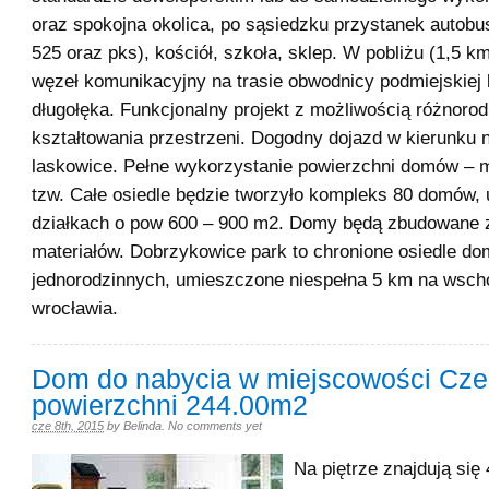
oraz spokojna okolica, po sąsiedzku przystanek autobus
525 oraz pks), kościół, szkoła, sklep. W pobliżu (1,5 
węzeł komunikacyjny na trasie obwodnicy podmiejskiej 
długołęka. Funkcjonalny projekt z możliwością różnoro
kształtowania przestrzeni. Dogodny dojazd w kierunku n
laskowice. Pełne wykorzystanie powierzchni domów – m
tzw. Całe osiedle będzie tworzyło kompleks 80 domów,
działkach o pow 600 – 900 m2. Domy będą zbudowane 
materiałów. Dobrzykowice park to chronione osiedle d
jednorodzinnych, umieszczone niespełna 5 km na wsch
wrocławia.
Dom do nabycia w miejscowości Cze
powierzchni 244.00m2
cze 8th, 2015
by
Belinda
.
No comments yet
Na piętrze znajdują się 