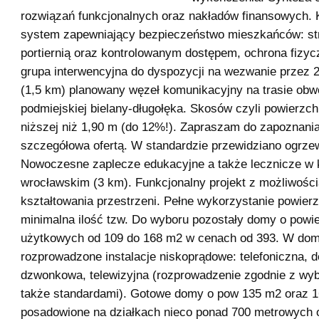
rozwiązań funkcjonalnych oraz nakładów finansowych
system zapewniający bezpieczeństwo mieszkańców: st
portiernią oraz kontrolowanym dostępem, ochrona fizyc
grupa interwencyjna do dyspozycji na wezwanie przez 2
(1,5 km) planowany węzeł komunikacyjny na trasie obw
podmiejskiej bielany-długołęka. Skosów czyli powierzc
niższej niż 1,90 m (do 12%!). Zapraszam do zapoznania
szczegółowa ofertą. W standardzie przewidziano ogrze
Nowoczesne zaplecze edukacyjne a także lecznicze w
wrocławskim (3 km). Funkcjonalny projekt z możliwośc
kształtowania przestrzeni. Pełne wykorzystanie powie
minimalna ilość tzw. Do wyboru pozostały domy o powi
użytkowych od 109 do 168 m2 w cenach od 393. W do
rozprowadzone instalacje niskoprądowe: telefoniczna,
dzwonkowa, telewizyjna (rozprowadzenie zgodnie z wyb
także standardami). Gotowe domy o pow 135 m2 oraz 
posadowione na działkach nieco ponad 700 metrowych 