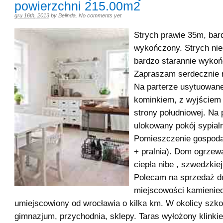
powierzchni 215.00m2
gru 16th, 2013
by
Belinda
.
No comments yet
Strych prawie 35m, bar
wykończony. Strych ni
bardzo starannie wykoń
Zapraszam serdecznie n
Na parterze usytuowane
kominkiem, z wyjściem 
strony południowej. Na 
ulokowany pokój sypialn
Pomieszczenie gospoda
+ pralnia). Dom ogrze
ciepła nibe , szwedzkiej
Polecam na sprzedaż 
miejscowości kamieniec
umiejscowiony od wrocławia o kilka km. W okolicy szk
gimnazjum, przychodnia, sklepy. Taras wyłożony klinki