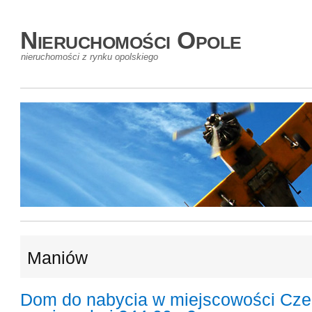
Nieruchomości Opole
nieruchomości z rynku opolskiego
Maniów
Dom do nabycia w miejscowości Cze