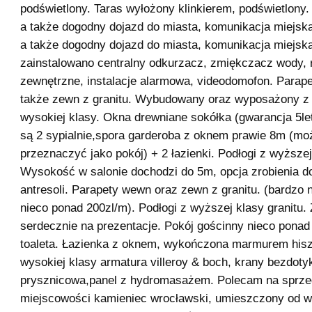
podświetlony. Taras wyłożony klinkierem, podświetlony.
a także dogodny dojazd do miasta, komunikacja miejsk
a także dogodny dojazd do miasta, komunikacja miejs
zainstalowano centralny odkurzacz, zmiękczacz wody, r
zewnętrzne, instalacje alarmowa, videodomofon. Parap
także zewn z granitu. Wybudowany oraz wyposażony z
wysokiej klasy. Okna drewniane sokółka (gwarancja 5let
są 2 sypialnie,spora garderoba z oknem prawie 8m (mo
przeznaczyć jako pokój) + 2 łazienki. Podłogi z wyższej
Wysokość w salonie dochodzi do 5m, opcja zrobienia 
antresoli. Parapety wewn oraz zewn z granitu. (bardzo 
nieco ponad 200zl/m). Podłogi z wyższej klasy granitu
serdecznie na prezentacje. Pokój gościnny nieco pona
toaleta. Łazienka z oknem, wykończona marmurem his
wysokiej klasy armatura villeroy & boch, krany bezdoty
prysznicowa,panel z hydromasażem. Polecam na sprz
miejscowości kamieniec wrocławski, umieszczony od wr