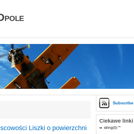
Opole
Subscrib
Ciekawe linki
scowości Liszki o powierzchni
string(0) ""