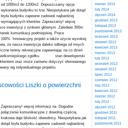
marzec 2014
od 1000m2 do 1200m2. Dopuszczamy opcja
luty 2014
wykonania budynku to tzw. Niespotykana jak dotąd
styczeń 2014
bryła budynku zapewne zadowoli najbardziej
grudzień 2013
wymagających klientów. Zapraszamy! więcej
listopad 2013
ejsce inwestycji z rynkiem głównym. Zaledwie 300m
październik 2013
anek komunikacji podmiejskiej. Prace
wrzesień 2013
00%. Innowacyjny projekt a także użycie wysokiej
sierpień 2013
ia, że nasza inwestycja daleko odbiega od innych
kwiecień 2013
iczne tereny rekreacyjne zapewniając na co dzień
marzec 2013
 wielkomiejskiego zgiełku. stan deweloperski
luty 2013
z klientem oraz może zarówno dotyczyć oferowanego
wrzesień 2012
owany wg indywidualnego projektu.
sierpień 2012
lipiec 2012
czerwiec 2012
cowości Liszki o powierzchni
maj 2012
kwiecień 2012
marzec 2012
luty 2012
Zapraszamy! więcej informacji na. Dogodne
styczeń 2012
połączenie komunikacyjne z dowolną częścią
grudzień 2011
krakowa daje bliskość obwodnicy. Niespotykana jak
listopad 2011
październik 2011
dotąd bryła budynku zapewne zadowoli najbardziej