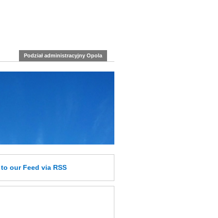
Podział administracyjny Opola
e
to our Feed
via RSS