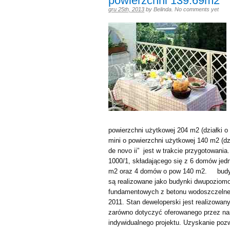
powierzchni 139.69m2
gru 25th, 2013
by
Belinda
.
No comments yet
powierzchni użytkowej 204 m2 (działki 
mini o powierzchni użytkowej 140 m2 (dz
de novo ii” jest w trakcie przygotowania.
1000/1, składającego się z 6 domów je
m2 oraz 4 domów o pow 140 m2. budynk
są realizowane jako budynki dwupoziomo
fundamentowych z betonu wodoszczelnego
2011. Stan deweloperski jest realizowa
zarówno dotyczyć oferowanego przez na
indywidualnego projektu. Uzyskanie pozwo