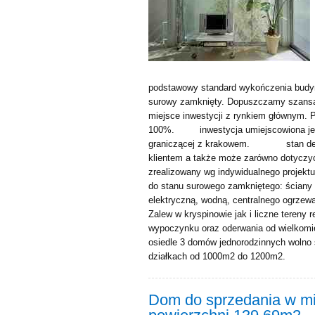
podstawowy standard wykończenia budynk
surowy zamknięty. Dopuszczamy szansa 
miejsce inwestycji z rynkiem głównym.
100%. inwestycja umiejscowiona jest 
graniczącej z krakowem. stan dewelo
klientem a także może zarówno dotyczy
zrealizowany wg indywidualnego projekt
do stanu surowego zamkniętego: ściany d
elektryczną, wodną, centralnego ogrzewa
Zalew w kryspinowie jak i liczne tereny
wypoczynku oraz oderwania od wielkomiej
osiedle 3 domów jednorodzinnych wolno
działkach od 1000m2 do 1200m2.
Dom do sprzedania w mi