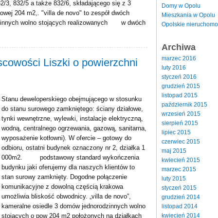
2/3, 832/5 a także 832/6, składającego się z 3
Domy w Opolu
wej 204 m2,. "villa de novo" to zespół dwóch
Mieszkania w Opolu
dzinnych wolno stojących realizowanych w dwóch
Opolskie nieruchomo
Archiwa
marzec 2016
cowości Liszki o powierzchni
luty 2016
styczeń 2016
grudzień 2015
listopad 2015
Stanu deweloperskiego obejmującego w stosunku
październik 2015
do stanu surowego zamkniętego: ściany działowe,
wrzesień 2015
tynki wewnętrzne, wylewki, instalacje elektryczną,
sierpień 2015
wodną, centralnego ogrzewania, gazową, sanitarna,
lipiec 2015
wyposażenie kotłowni). W ofercie – gotowy do
czerwiec 2015
odbioru, ostatni budynek oznaczony nr 2, działka 1
maj 2015
000m2. podstawowy standard wykończenia
kwiecień 2015
budynku jaki oferujemy dla naszych klientów to
marzec 2015
stan surowy zamknięty. Dogodne połączenie
luty 2015
komunikacyjne z dowolną częścią krakowa
styczeń 2015
umożliwia bliskość obwodnicy. „villa de novo”,
grudzień 2014
kameralne osiedle 3 domów jednorodzinnych wolno
listopad 2014
kwiecień 2014
stojących o pow 204 m2 położonych na działkach