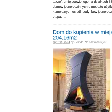
także”, umiejscowionego na działkach 83
domów jednorodzinnych o metrażu użytko
kameralnych osiedli budynków jednoro
etapach:.
Dom do kupienia w miejs
204.16m2
sty 16th, 2014
by
Belinda
.
No comments yet