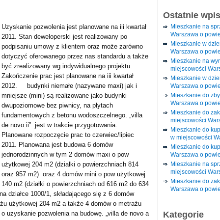
Ostatnie wpi
Mieszkanie na sp
Uzyskanie pozwolenia jest planowane na iii kwartał
Warszawa o powie
2011. Stan deweloperski jest realizowany po
Mieszkanie w dzi
podpisaniu umowy z klientem oraz może zarówno
Warszawa o powie
dotyczyć oferowanego przez nas standardu a także
Mieszkanie na wy
być zrealizowany wg indywidualnego projektu.
miejscowości War
Zakończenie prac jest planowane na iii kwartał
Mieszkanie w dzie
2012. budynki niemałe (nazywane maxi) jak i
Warszawa o powie
Mieszkanie do zby
mniejsze (mini) są realizowane jako budynki
Warszawa o powie
dwupoziomowe bez piwnicy, na płytach
Mieszkanie do za
fundamentowych z betonu wodoszczelnego. „villa
miejscowości War
de novo ii” jest w trakcie przygotowania.
Mieszkanie do ku
Planowane rozpoczęcie prac to czerwiec/lipiec
w miejscowości W
2011. Planowana jest budowa 6 domów
Mieszkanie do kup
jednorodzinnych w tym 2 domów maxi o pow
Warszawa o powie
Mieszkanie na spr
użytkowej 204 m2 (działki o powierzchniach 814
miejscowości War
oraz 957 m2) oraz 4 domów mini o pow użytkowej
Mieszkanie do zak
140 m2 (działki o powierzchniach od 616 m2 do 634
Warszawa o powie
o na działce 1000/1, składającego się z 6 domów
żu użytkowej 204 m2 a także 4 domów o metrażu
Kategorie
a o uzyskanie pozwolenia na budowę. „villa de novo a