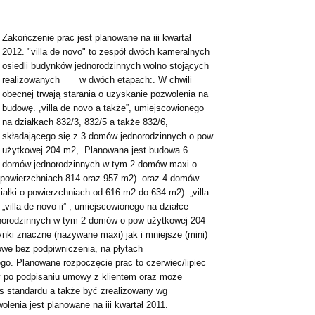
Zakończenie prac jest planowane na iii kwartał
2012. "villa de novo" to zespół dwóch kameralnych
osiedli budynków jednorodzinnych wolno stojących
realizowanych w dwóch etapach:. W chwili
obecnej trwają starania o uzyskanie pozwolenia na
budowę. „villa de novo a także”, umiejscowionego
na działkach 832/3, 832/5 a także 832/6,
składającego się z 3 domów jednorodzinnych o pow
użytkowej 204 m2,. Planowana jest budowa 6
domów jednorodzinnych w tym 2 domów maxi o
o powierzchniach 814 oraz 957 m2) oraz 4 domów
iałki o powierzchniach od 616 m2 do 634 m2). „villa
 „villa de novo ii” , umiejscowionego na działce
dnorodzinnych w tym 2 domów o pow użytkowej 204
i znaczne (nazywane maxi) jak i mniejsze (mini)
we bez podpiwniczenia, na płytach
. Planowane rozpoczęcie prac to czerwiec/lipiec
ny po podpisaniu umowy z klientem oraz może
s standardu a także być zrealizowany wg
lenia jest planowane na iii kwartał 2011.