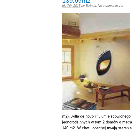
139.69m2
sie 7th, 2015
by
Belinda
.
No comments yet
m2). „villa de novo ii” , umiejscowioneg
jednorodzinnych w tym 2 domów o metra
140 m2. W chwili obecnej trwają starani