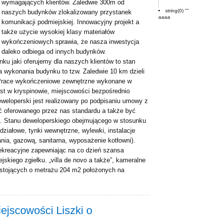
wymagających klientów. Zaledwie 300m od
string(0) ""
naszych budynków zlokalizowany przystanek
aaaa
komunikacji podmiejskiej. Innowacyjny projekt a
także użycie wysokiej klasy materiałów
wykończeniowych sprawia, że nasza inwestycja
daleko odbiega od innych budynków.
u jaki oferujemy dla naszych klientów to stan
wykonania budynku to tzw. Zaledwie 10 km dzieli
 Prace wykończeniowe zewnętrzne wykonane w
w kryspinowie, miejscowości bezpośrednio
perski jest realizowany po podpisaniu umowy z
ć oferowanego przez nas standardu a także być
u. Stanu deweloperskiego obejmującego w stosunku
ziałowe, tynki wewnętrzne, wylewki, instalacje
nia, gazową, sanitarna, wyposażenie kotłowni).
 rekreacyjne zapewniając na co dzień szansa
skiego zgiełku. „villa de novo a także”, kameralne
 stojących o metrażu 204 m2 położonych na
ejscowości Liszki o