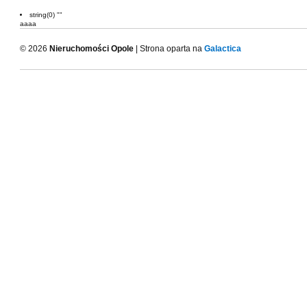
string(0) ""
aaaa
© 2026
Nieruchomości Opole
| Strona oparta na
Galactica