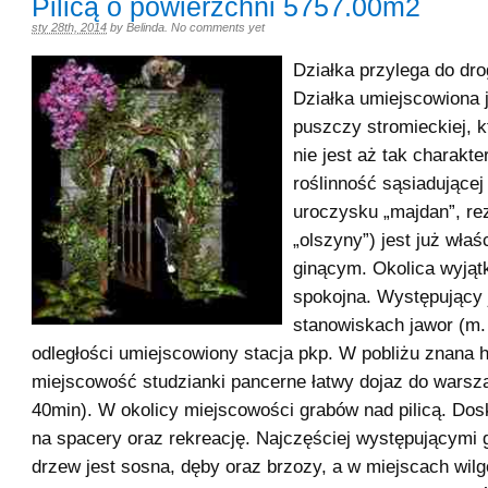
Pilicą o powierzchni 5757.00m2
sty 28th, 2014
by
Belinda
.
No comments yet
Działka przylega do drog
Działka umiejscowiona j
puszczy stromieckiej, k
nie jest aż tak charakte
roślinność sąsiadującej
uroczysku „majdan”, re
„olszyny”) jest już wła
ginącym. Okolica wyjąt
spokojna. Występujący j
stanowiskach jawor (m. 
odległości umiejscowiony stacja pkp. W pobliżu znana h
miejscowość studzianki pancerne łatwy dojaz do warsz
40min). W okolicy miejscowości grabów nad pilicą. Dos
na spacery oraz rekreację. Najczęściej występującymi
drzew jest sosna, dęby oraz brzozy, a w miejscach wil