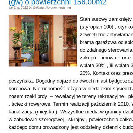
(gw) o powierzchni 156.00m2
sie 2nd, 2012
by
Belinda
.
No comments yet
Stan surowy zamknięty 
(styropian 100) , otynk
zewnętrzne antywłamani
brama garażowa ociepl
do zdalnego sterowania
zakupu : umowa + oraz 
wpłata 30% , iii wpłata 
20%. Kontakt oraz preze
peszyńska. Dogodny dojazd do dwóch miast bydgoszcz
koronowa. Nieruchomość leżąca w niedalekim sąsiedztw
nosem rzeki brdy – rewelacyjne tereny rekreacyjne , p
, ścieżki rowerowe. Termin realizacji październik 2010.
kanalizacja (miejska ). Wszystkie media w granicy dzia
w zabudowie szeregowej , skrajny , powierzchnia całko
każdego domu prowadzony jest oddzielny dziennik bud