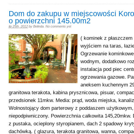
Dom do zakupu w miejscowości Kor
o powierzchni 145.00m2
lip 25th, 2012
by
Belinda
.
No comments yet
( kominek z płaszczem
wyjściem na taras, łaz
Ogrzewanie kominkowe
wodnym, dodatkowo ro
instalacja pod piec cent
ogrzewania gazowe. Par
aneksem kuchennym 29m
granitowa terakota, kabina prysznicowa, pisuar, compac
przedsionek 11mkw. Media: prąd, woda miejska, kanaliz
Wolnostojący dom parterowy z poddaszem użytkowym,
niepodpiwniczony. Powierzchnia całkowita 145,20mkw
z pustaka, ocieplony styropianem, dach 2 spadowy kryt
dachówką. ( glazura, terakota granitowa, wanna, compa