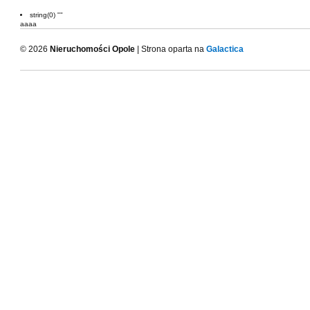
string(0) ""
aaaa
© 2026
Nieruchomości Opole
| Strona oparta na
Galactica