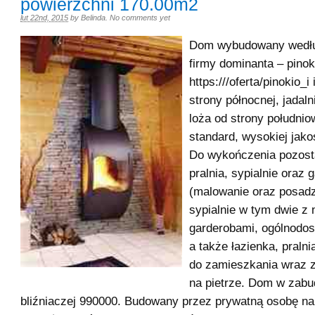
powierzchni 170.00m2
lut 22nd, 2015
by
Belinda
.
No comments yet
Dom wybudowany wedłu
firmy dominanta – pinoki
https:///oferta/pinokio_i
strony północnej, jadaln
loża od strony południo
standard, wysokiej jako
Do wykończenia pozosta
pralnia, sypialnie oraz 
(malowanie oraz posadzk
sypialnie w tym dwie z 
garderobami, ogólnodos
a także łazienka, pralni
do zamieszkania wraz z
na pietrze. Dom w zab
bliźniaczej 990000. Budowany przez prywatną osobę na 