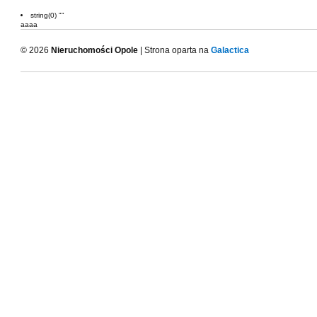
string(0) ""
aaaa
© 2026
Nieruchomości Opole
| Strona oparta na
Galactica