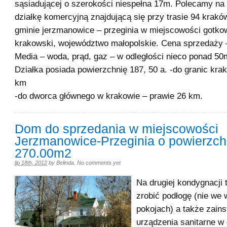
sąsiadującej o szerokości niespełna 17m. Polecamy na
działkę komercyjną znajdującą się przy trasie 94 krakó
gminie jerzmanowice – przeginia w miejscowości gotkow
krakowski, województwo małopolskie. Cena sprzedaży –
Media – woda, prąd, gaz – w odległości nieco ponad 50m
Działka posiada powierzchnię 187, 50 a. -do granic kra
k
-do dworca głównego w krakowie – prawie 26 km.
Dom do sprzedania w miejscowości
Jerzmanowice-Przeginia o powierzch
270.00m2
lip 18th, 2012
by
Belinda
.
No comments yet
Na drugiej kondygnacji 
zrobić podłogę (nie we
pokojach) a także zain
urządzenia sanitarne w 