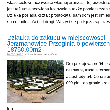
właścicielowi możliwości własnej aranżacji tej przestrz
jest też umiejscowiona kotłownia a także pomieszczeni
Działka posiada kształt prostokąta, sam dom jest umie
sporej odległości od drogi. Wszystkie podłącza są już
DziaLka do zakupu w miejscowości
Jerzmanowice-Przeginia o powierzch
18750.00m2
lip 15th, 2012
by
Belinda
.
No comments yet
Droga krajowa nr 94 je
bezpłatną trasą alterna
autostrady a4. Cena sp
000 pln. -do granic kra
k