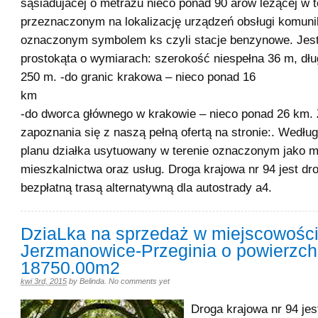
sąsiadujacej o metrażu nieco ponad 90 arów leżącej w t
przeznaczonym na lokalizację urządzeń obsługi komuni
oznaczonym symbolem ks czyli stacje benzynowe. Jest
prostokąta o wymiarach: szerokość niespełna 36 m, dłu
250 m. -do granic krakowa – nieco ponad 16
k
-do dworca głównego w krakowie – nieco ponad 26 km.
zapoznania się z naszą pełną ofertą na stronie:. Wedł
planu działka usytuowany w terenie oznaczonym jako mu
mieszkalnictwa oraz usług. Droga krajowa nr 94 jest d
bezpłatną trasą alternatywną dla autostrady a4.
DziaLka na sprzedaż w miejscowośc
Jerzmanowice-Przeginia o powierzch
18750.00m2
kwi 3rd, 2015
by
Belinda
.
No comments yet
Droga krajowa nr 94 je