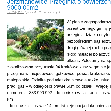
Jerzmanowice-Przeginia o powierzch
9000.00m2
sie 16th, 2015
by
Belinda
.
No comments yet
W planie zagospodarow
przestrzennego gminy 
przeginia działka usytu
bezpośrednim sąsiedzt
drogi głównej ruchu pr
(kgp) mającej połączyć
olkusz. Polecamy na sp
zlokalizowaną przy trasie 94 kraków-olkusz w gminie j
przeginia w miejscowości gotkowice, powiat krakowski
małopolskie. Działka pod mieszkalnictwo a także usługi
prąd, gaz – w odległości prawie 50m od działki. Więcej 
numerem – 883 990 992. -do lotniska w balicach – praw
k
-do olkusza – prawie 14 km. Istnieje opcja dokupnienia d