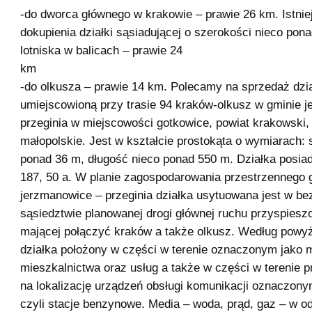
-do dworca głównego w krakowie – prawie 26 km. Istnie
dokupienia działki sąsiadującej o szerokości nieco pon
lotniska w balicach – prawie 24
k
-do olkusza – prawie 14 km. Polecamy na sprzedaż dzi
umiejscowioną przy trasie 94 kraków-olkusz w gminie 
przeginia w miejscowości gotkowice, powiat krakowski
małopolskie. Jest w kształcie prostokąta o wymiarach:
ponad 36 m, długość nieco ponad 550 m. Działka posia
187, 50 a. W planie zagospodarowania przestrzennego 
jerzmanowice – przeginia działka usytuowana jest w b
sąsiedztwie planowanej drogi głównej ruchu przyspiesz
mającej połączyć kraków a także olkusz. Według powy
działka położony w części w terenie oznaczonym jako m
mieszkalnictwa oraz usług a także w części w terenie
na lokalizację urządzeń obsługi komunikacji oznaczo
czyli stacje benzynowe. Media – woda, prąd, gaz – w od