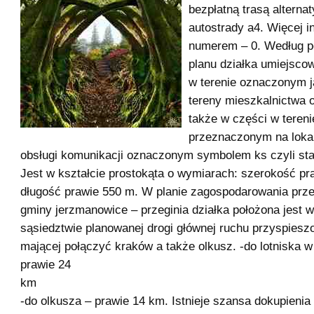
bezpłatną trasą alterna
autostrady a4. Więcej i
numerem – 0. Według 
planu działka umiejsco
w terenie oznaczonym j
tereny mieszkalnictwa o
także w części w tereni
przeznaczonym na lokal
obsługi komunikacji oznaczonym symbolem ks czyli st
Jest w kształcie prostokąta o wymiarach: szerokość pr
długość prawie 550 m. W planie zagospodarowania prz
gminy jerzmanowice – przeginia działka położona jest 
sąsiedztwie planowanej drogi głównej ruchu przyspiesz
mającej połączyć kraków a także olkusz. -do lotniska w
prawie 24
k
-do olkusza – prawie 14 km. Istnieje szansa dokupienia 