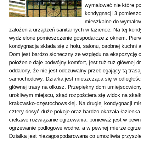
wymalować nie które po
kondygnacji 3 pomiesz
mieszkalne do wymalow
założenia urządzeń sanitarnych w łazience. Na tej kondy
wydzielone pomieszczenie gospodarcze z oknem. Pier
kondygnacja składa się z holu, salonu, osobnej kuchni a
Dom jest bardzo słoneczny ze względu na ekspozycję o
położenie daje podwójny komfort, jest tuż-tuż głównej dr
oddalony, że nie jest odczuwalny przebiegający tą trasą
samochodowy. Działka jest mieszcząca się w odległoś
głównej trasy na olkusz. Przepiękny dom umiejscowion
urokliwym miejscu, skąd rozpościera się widok na skałk
krakowsko-częstochowskiej. Na drugiej kondygnacji mi
cztery dosyć duże pokoje oraz bardzo okazała łazienk
ciekawe rozwiązanie ogrzewania, ponieważ jest w pew
ogrzewanie podłogowe wodne, a w pewnej mierze ogrz
Działka jest niezagospodarowana co umożliwia przysz