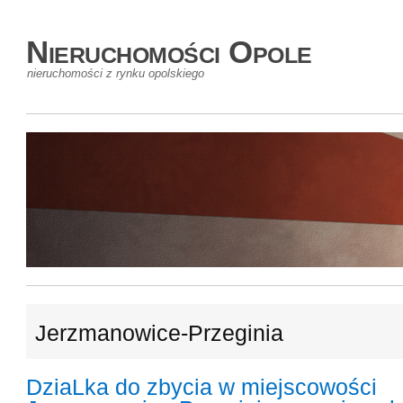
Nieruchomości Opole
nieruchomości z rynku opolskiego
Jerzmanowice-Przeginia
DziaLka do zbycia w miejscowości