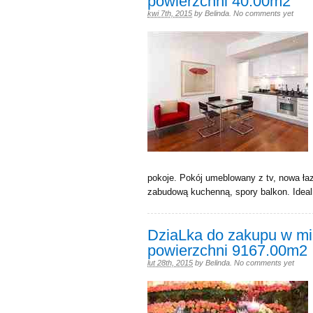
powierzchni 40.00m2
kwi 7th, 2015
by
Belinda
.
No comments yet
pokoje. Pokój umeblowany z tv, nowa ła
zabudową kuchenną, spory balkon. Idealn
DziaLka do zakupu w mi
powierzchni 9167.00m2
lut 28th, 2015
by
Belinda
.
No comments yet