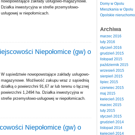
nowopowstające zakłady usługowo-magazynowe.
Domy w Opolu
Działka inwestycyjna w strefie przemysłowo-
Mieszkania w Opolu
usługowej w niepołomicach.
Opolskie nieruchomo
Archiwa
marzec 2016
luty 2016
styczeń 2016
iejscowości Niepołomice (gw) o
grudzień 2015
listopad 2015
październik 2015
wrzesień 2015
W sąsiedztwie nowopowstające zakłady usługowo-
sierpień 2015
magazynowe. Możliwość zakupu wraz z sąsiednią
lipiec 2015
działką o powierzchni 91,67 ar lub terenu o łącznej
czerwiec 2015
powierzchni 1,2494 ha. Działka inwestycyjna w
maj 2015
strefie przemysłowo-usługowej w niepołomicach.
kwiecień 2015
marzec 2015
luty 2015
styczeń 2015
grudzień 2014
cowości Niepołomice (gw) o
listopad 2014
kwiecień 2014