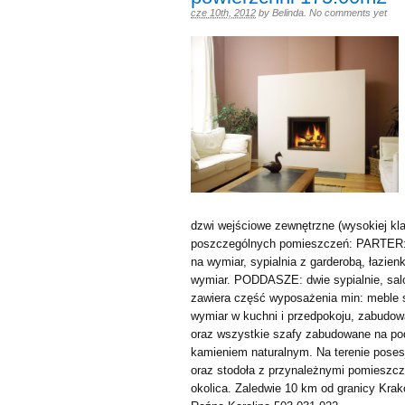
cze 10th, 2012
by
Belinda
.
No comments yet
dzwi wejściowe zewnętrzne (wysokiej kl
poszczególnych pomieszczeń: PARTER: s
na wymiar, sypialnia z garderobą, łazie
wymiar. PODDASZE: dwie sypialnie, sa
zawiera część wyposażenia min: meble 
wymiar w kuchni i przedpokoju, zabudo
oraz wszystkie szafy zabudowane na pod
kamieniem naturalnym. Na terenie posesj
oraz stodoła z przynależnymi pomieszcz
okolica. Zaledwie 10 km od granicy K