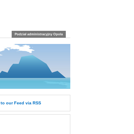
Podział administracyjny Opola
e
to our Feed
via RSS