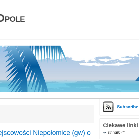
Opole
Subscrib
Ciekawe linki
jscowości Niepołomice (gw) o
string(0) ""