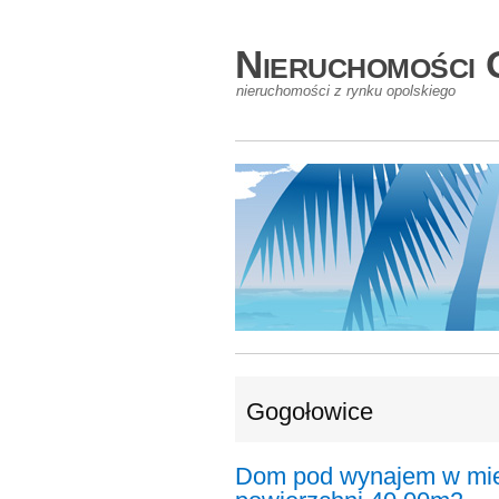
Nieruchomości 
nieruchomości z rynku opolskiego
Gogołowice
Dom pod wynajem w mie