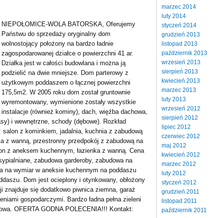
marzec 2014
luty 2014
NIEPOŁOMICE-WOLA BATORSKA
, Oferujemy
styczeń 2014
Państwu do sprzedaży oryginalny dom
grudzień 2013
wolnostojący położony na bardzo ładnie
listopad 2013
październik 2013
zagospodarowanej działce o powierzchni 41 ar.
wrzesień 2013
Działka jest w całości budowlana i można ją
sierpień 2013
podzielić na dwie mniejsze. Dom parterowy z
kwiecień 2013
użytkowym poddaszem o łącznej powierzchni
marzec 2013
175,5m2. W 2005 roku dom został gruntownie
luty 2013
wyremontowany, wymienione zostały wszystkie
wrzesień 2012
instalacje (również kominy), dach, więźba dachowa,
sierpień 2012
asy) i wewnętrzne, schody (dębowe). Rozkład
lipiec 2012
alon z kominkiem, jadalnia, kuchnia z zabudową
czerwiec 2012
nka z wanną, przestronny przedpokój z zabudową na
maj 2012
lon z aneksem kuchennym, łazienka z wanną. Cena
kwiecień 2012
sypialniane, zabudowa garderoby, zabudowa na
marzec 2012
wa na wymiar w aneksie kuchennym na poddaszu
luty 2012
daszu. Dom jest ocieplony i otynkowany, obłożony
styczeń 2012
i znajduje się dodatkowo piwnica ziemna, garaż
grudzień 2011
eniami gospodarczymi. Bardzo ładna pełna zieleni
listopad 2011
rakowa. OFERTA GODNA POLECENIA!!! Kontakt:
październik 2011