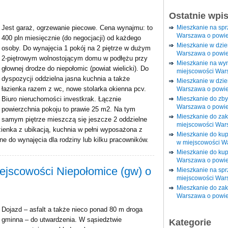
Ostatnie wpi
Mieszkanie na sp
Jest garaż, ogrzewanie piecowe. Cena wynajmu: to
Warszawa o powie
400 pln miesięcznie (do negocjacji) od każdego
Mieszkanie w dzi
osoby. Do wynajęcia 1 pokój na 2 piętrze w dużym
Warszawa o powie
2-piętrowym wolnostojącym domu w podłężu przy
Mieszkanie na wy
głownej drodze do niepołomic (powiat wielicki). Do
miejscowości War
dyspozycji oddzielna jasna kuchnia a także
Mieszkanie w dzie
łazienka razem z wc, nowe stolarka okienna pcv.
Warszawa o powie
Mieszkanie do zby
Biuro nieruchomości investkrak. Łącznie
Warszawa o powie
powierzchnia pokoju to prawie 25 m2. Na tym
Mieszkanie do za
samym piętrze mieszczą się jeszcze 2 oddzielne
miejscowości War
zienka z ubikacją, kuchnia w pełni wyposażona z
Mieszkanie do ku
e do wynajęcia dla rodziny lub kilku pracowników.
w miejscowości W
Mieszkanie do kup
Warszawa o powie
ejscowości Niepołomice (gw) o
Mieszkanie na spr
miejscowości War
Mieszkanie do zak
Warszawa o powie
Dojazd – asfalt a także nieco ponad 80 m droga
gminna – do utwardzenia. W sąsiedztwie
Kategorie