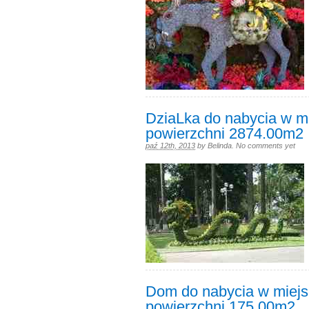
DziaLka do nabycia w m
powierzchni 2874.00m2
paź 12th, 2013
by
Belinda
.
No comments yet
Dom do nabycia w miejs
powierzchni 175.00m2