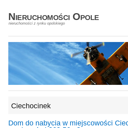
Nieruchomości Opole
nieruchomości z rynku opolskiego
Ciechocinek
Dom do nabycia w miejscowości Cie