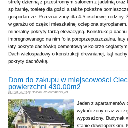
strefę dzienną z przestronnym salonem z jadalnią oraz 
spiżarnię, toaletę dla gości a także pokaźne pomieszcz
gospodarcze. Przeznaczony dla 4-5 osobowej rodziny. Ś
w garażu od części mieszkalnej ocieplona styropianem.
mineralny pokryty farbą elewacyjną. Konstrukcja dachu
impregnowanego na nim folia poroprzepuszczalna, łaty 
łaty pokryte dachówką cementową w kolorze ceglastym 
Dach wielospadowy o konstrukcji drewnianej, kąt nachy
pokryty dachówką.
Dom do zakupu w miejscowości Ciec
powierzchni 430.00m2
lis 15th, 2013
by
Belinda
.
No comments yet
Jeden z apartamentów c
wykończony oraz w czę
wyposażony. Budynek w
stanie deweloperskim. N