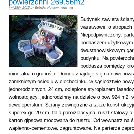
powierzchni 269.56m2
kwi 25th, 2015
by
Belinda
.
No comments yet
Budynek zawiera ściany
warstwowe, o stropach t
Niepodpiwniczony, part
poddaszem użytkowym
dwustanowiskowym ga
budynku. Na powierzchn
poddasza pomiędzy kro
mineralna o grubości. Domek znajduje się na nowopows
zamknietym osiedlu w ciechocinku, w sąsiedztwie no
jednorodzinnych. 24 cm, ocieplone styropianem fasad
wolnostojący, jednorodzinny na działce o pow 924 m2, w
deweloperskim. Ściany zewnętrzne a także konstrukcyj
suporex gr. 20 cm, folia paroizolacyjna, ruszt stalowy a
karton gipsowa mocowana do rusztu. Od wewnątrz na ś
wapienno-cementowe, zagruntowane. Na parterze zapr