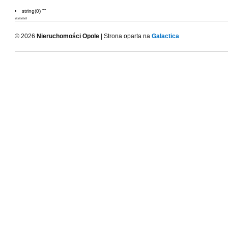
string(0) ""
aaaa
© 2026
Nieruchomości Opole
| Strona oparta na
Galactica